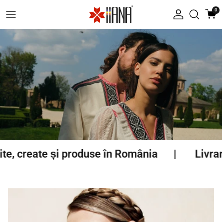
Treci la conținut
0
Autentificare
reate și produse în România
Livrare gra