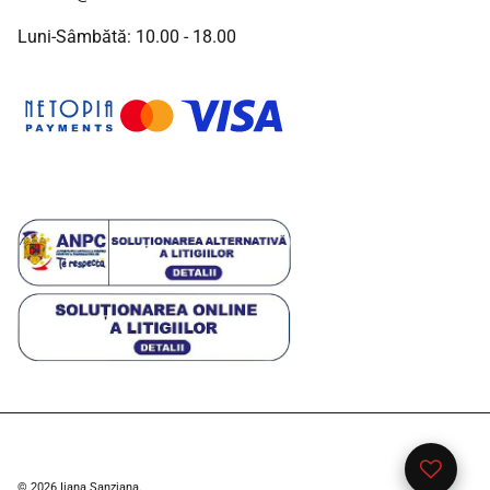
Luni-Sâmbătă: 10.00 - 18.00
Lista me
© 2026
Iiana Sanziana
.