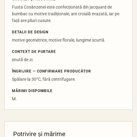
Fusta Cosânzenei este confecționată din jacquard de
bumbac cu motive tradiționale, are croială evazată, iar pe
față are pliuri cusute.
DETALII DE DESIGN
motive geometrice, motive florale, lungime scurtă.
CONTEXT DE PURTARE
ținută de zi.
ÎNGRIJIRE — CONFIRMARE PRODUCĂTOR
Spălare la 30°C, fără centrifugare.
MĂRIMI DISPONIBILE
M.
Potrivire și mărime