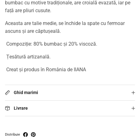
bumbac cu motive tradiționale, are croială evazată, iar pe
față are pliuri cusute.
Aceasta are talie medie, se închide la spate cu fermoar
ascuns și are căptușeală.
Compoziție: 80% bumbac și 20% viscoză.
Țesătură artizanală.
Creat și produs în România de IIANA
Ghid marimi
Livrare
Distribuie