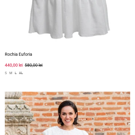
Rochia Euforia
440,00 lei
580,00 lei
S
M
L
XL