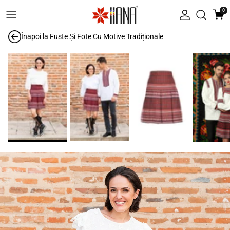
Treci la conținut
0
Autentificare
Înapoi la
Fuste Și Fote Cu Motive Tradiționale