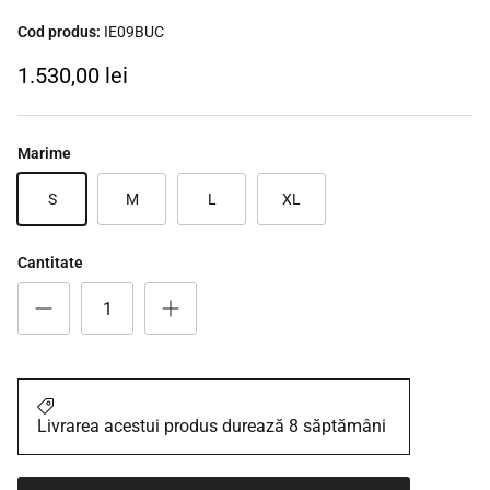
Cod produs:
IE09BUC
1.530,00 lei
Marime
S
M
L
XL
Cantitate
Livrarea acestui produs durează 8 săptămâni