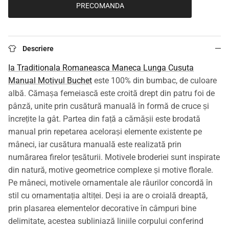
PRECOMANDA
Descriere
Ia Traditionala Romaneasca Maneca Lunga Cusuta
Manual Motivul Buchet
este 100% din bumbac, de culoare
albă. Cămașa femeiască este croită drept din patru foi de
pânză, unite prin cusătură manuală în formă de cruce și
încrețite la gât. Partea din față a cămășii este brodată
manual prin repetarea acelorași elemente existente pe
mâneci, iar cusătura manuală este realizată prin
numărarea firelor țesăturii. Motivele broderiei sunt inspirate
din natură, motive geometrice complexe și motive florale.
Pe mâneci, motivele ornamentale ale râurilor concordă în
stil cu ornamentația altiței. Deși ia are o croială dreaptă,
prin plasarea elementelor decorative în câmpuri bine
delimitate, acestea subliniază liniile corpului conferind