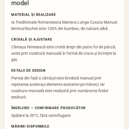
model
MATERIAL ȘI REALIZARE
Ia Traditionala Romaneasca Maneca Lunga Cusuta Manual
Motivul Buchet este 100% din bumbac, de culoare albă.
CROIALĂ ȘI AJUSTARE
Cămașa femeiască este croită drept din patru foi de pânză,
unite prin cusătură manuală în formă de cruce și încrețite la
gât.
DETALII DE DESIGN
Partea din față a cămășii este brodată manual prin
repetarea acelorași elemente existente pe mâneci, iar
cusătura manuală este realizată prin numărarea firelor
țesăturii.
ÎNGRIJIRE — CONFIRMARE PRODUCĂTOR
Spălare la 30°C, fără centrifugare.
MĂRIMI DISPONIBILE