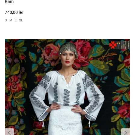
Ram
740,00 lei
S
M
L
XL