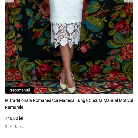
Precomandă
Ie Traditionala Romaneasca Maneca Lunga Cusuta Manual Motivul
Ramurele
740,00 lei
S
M
L
XL