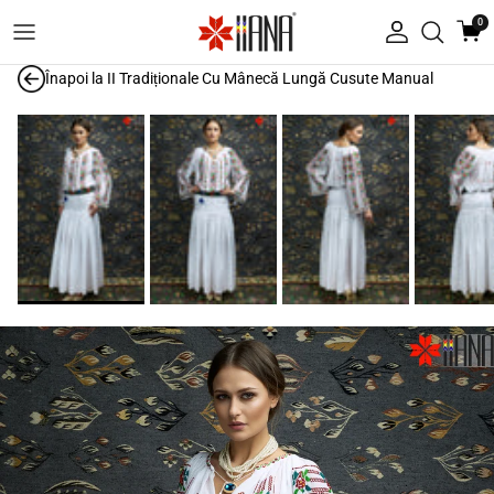
Treci la conținut
0
Autentificare
Înapoi la
II Tradiționale Cu Mânecă Lungă Cusute Manual