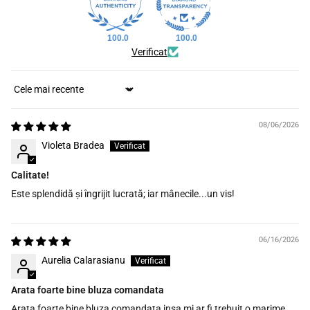
100.0
100.0
Verificat
Sort by
08/06/2026
Violeta Bradea
Calitate!
Este splendidă și îngrijit lucrată; iar mânecile...un vis!
06/16/2026
Aurelia Calarasianu
Arata foarte bine bluza comandata
Arata foarte bine bluza comandata,insa mi ar fi trebuit o marime