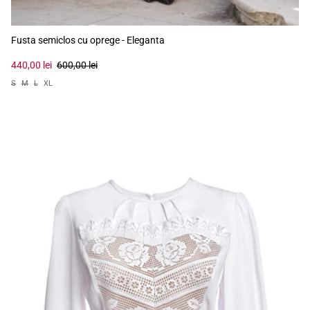
Fusta semiclos cu oprege - Eleganta
440,00 lei
600,00 lei
S
M
L
XL