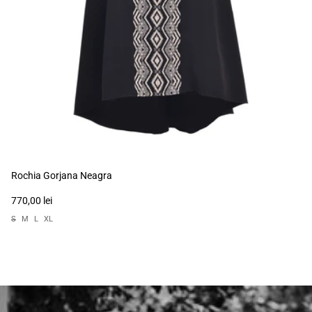
Rochia Gorjana Neagra
770,00 lei
S
M
L
XL