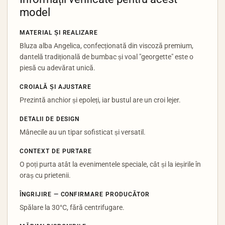
model
MATERIAL ȘI REALIZARE
Bluza alba Angelica, confecționată din viscoză premium,
dantelă tradițională de bumbac și voal "georgette" este o
piesă cu adevărat unică.
CROIALĂ ȘI AJUSTARE
Prezintă anchior și epoleți, iar bustul are un croi lejer.
DETALII DE DESIGN
Mânecile au un tipar sofisticat și versatil.
CONTEXT DE PURTARE
O poți purta atât la evenimentele speciale, cât și la ieșirile în
oraș cu prietenii.
ÎNGRIJIRE — CONFIRMARE PRODUCĂTOR
Spălare la 30°C, fără centrifugare.