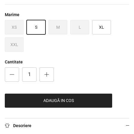
Marime
XS
S
M
L
XL
XXL
Cantitate
ADAUGĂ IN COS
Descriere