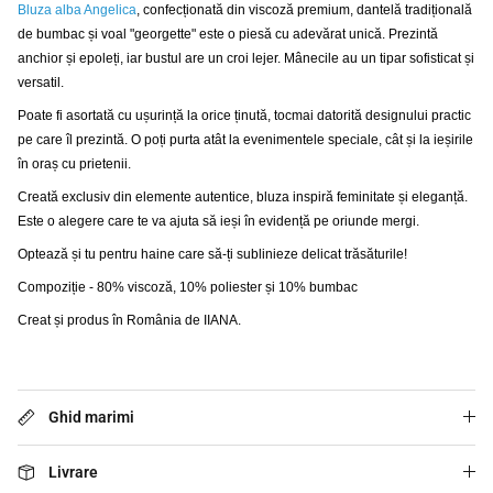
Bluza alba Angelica
, confecționată din viscoză premium, dantelă tradițională 
de bumbac și voal "georgette" este o piesă cu adevărat unică. Prezintă 
anchior și epoleți, iar bustul are un croi lejer. Mânecile au un tipar sofisticat și 
versatil. 
Poate fi asortată cu ușurință la orice ținută, tocmai datorită designului practic 
pe care îl prezintă. O poți purta atât la evenimentele speciale, cât și la ieșirile 
în oraș cu prietenii. 
Creată exclusiv din elemente autentice, bluza inspiră feminitate și eleganță. 
Este o alegere care te va ajuta să ieși în evidență pe oriunde mergi. 
Optează și tu pentru haine care să-ți sublinieze delicat trăsăturile!
Compoziție - 80% viscoză, 10% poliester și 10% bumbac
Creat și produs în România de IIANA.
Ghid marimi
Livrare