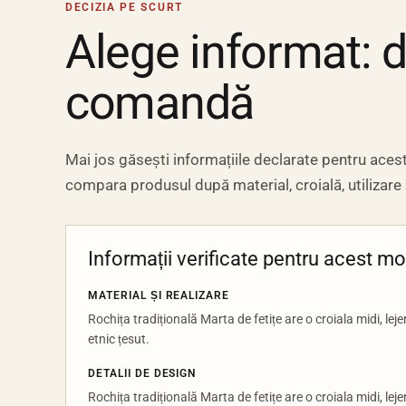
DECIZIA PE SCURT
Alege informat: det
comandă
Mai jos găsești informațiile declarate pentru acest 
compara produsul după material, croială, utilizare
Informații verificate pentru acest m
MATERIAL ȘI REALIZARE
Rochița tradițională Marta de fetițe are o croiala midi, leje
etnic țesut.
DETALII DE DESIGN
Rochița tradițională Marta de fetițe are o croiala midi, leje