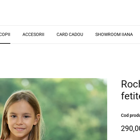
COPII
ACCESORII
CARD CADOU
SHOWROOM IIANA
Roch
fetit
Cod prod
290,00