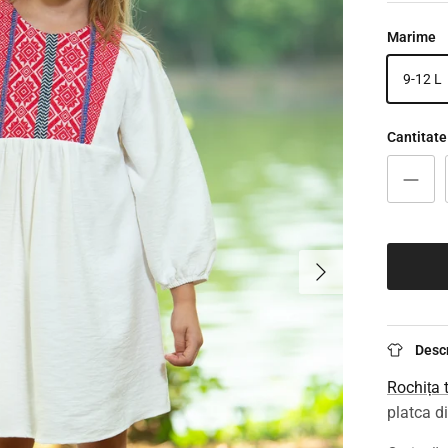
Marime
9-12 L
Cantitate
Înainte
Desc
Rochița 
platca di