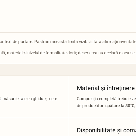
ontext de purtare. Păstrăm această limită vizibilă, fără afirmații inventate
ă, material și nivelul de formalitate dorit; descrierea nu declară o ocazie 
Material și întreținere
măsurile tale cu ghidul și cere
Compoziția completă trebuie veri
de producător:
spălare la 30°C,
Disponibilitate și co