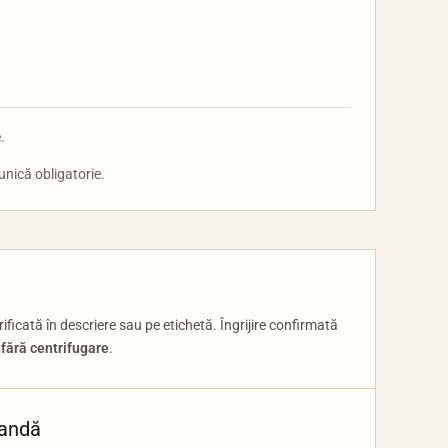
.
unică obligatorie.
ficată în descriere sau pe etichetă. Îngrijire confirmată
 fără centrifugare
.
mandă