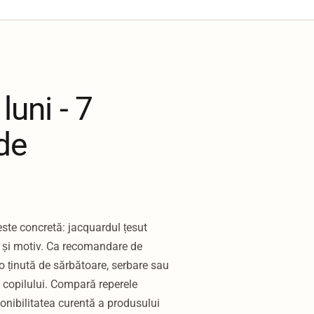
luni - 7
 de
este concretă: jacquardul țesut
ă și motiv. Ca recomandare de
r-o ținută de sărbătoare, serbare sau
l copilului. Compară reperele
ponibilitatea curentă a produsului