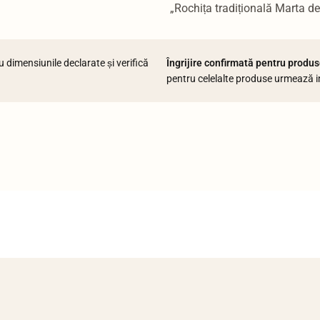
„Rochița tradițională Marta de f
dimensiunile declarate și verifică
Îngrijire confirmată pentru produse
pentru celelalte produse urmează in