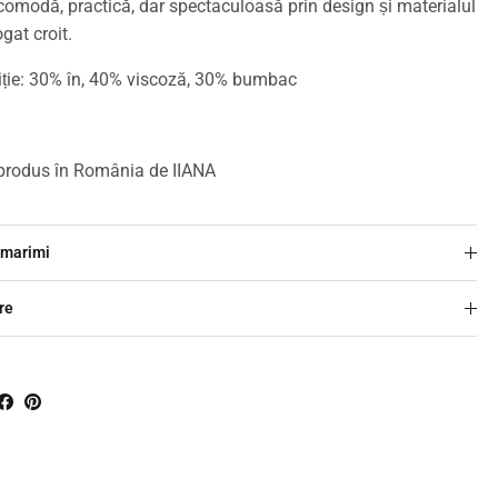
comodă, practică, dar spectaculoasă prin design și materialul
gat croit.
ie: 30% în, 40% viscoză, 30% bumbac
 produs în România de IIANA
 marimi
re