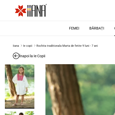
Treci la conținut
FEMEI
BĂRBAȚI
Iiana
Ie copii
Rochita traditionala Marta de fetite 9 luni - 7 ani
Înapoi la
Ie Copii