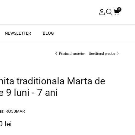
0
Autentificare
Căutare
NEWSLETTER
BLOG
Produsul anterior
Următorul produs
ita traditionala Marta de
e 9 luni - 7 ani
us:
RO30MAR
 lei