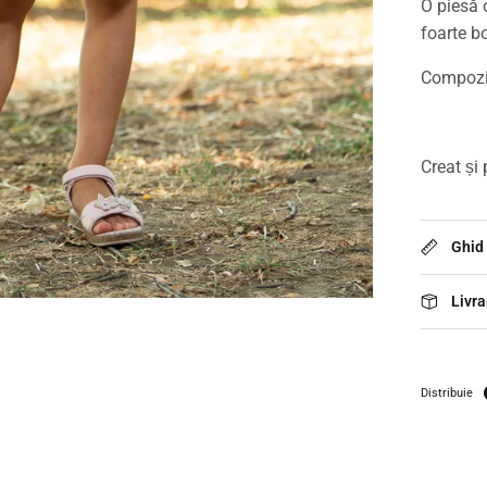
O piesă 
foarte bo
Compoziț
Creat și
Ghid
Livra
Distribuie