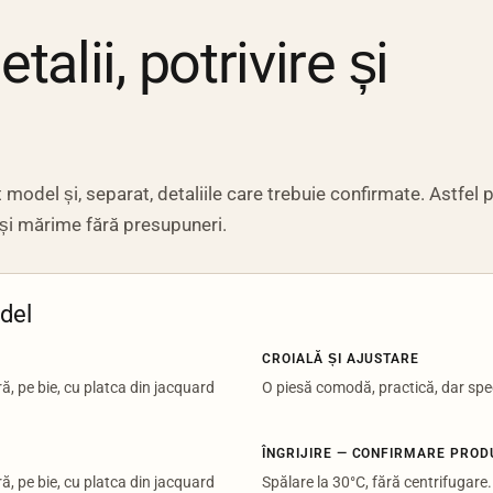
alii, potrivire și
model și, separat, detaliile care trebuie confirmate. Astfel p
 și mărime fără presupuneri.
odel
CROIALĂ ȘI AJUSTARE
ră, pe bie, cu platca din jacquard
O piesă comodă, practică, dar spec
ÎNGRIJIRE — CONFIRMARE PRO
ră, pe bie, cu platca din jacquard
Spălare la 30°C, fără centrifugare.