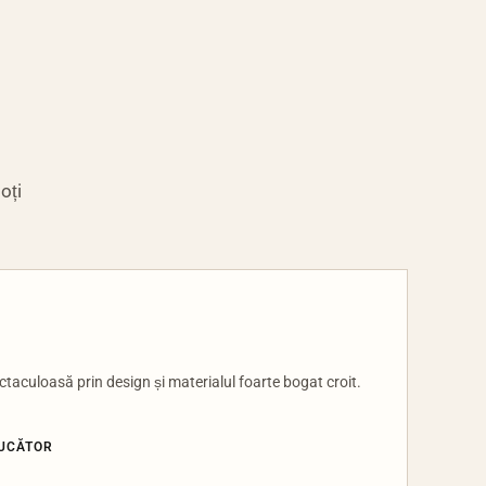
oți
taculoasă prin design și materialul foarte bogat croit.
DUCĂTOR