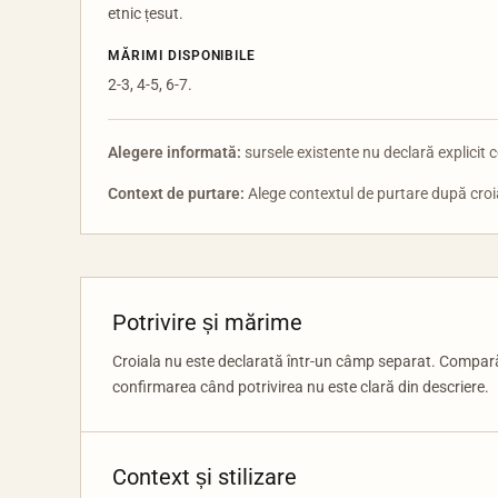
etnic țesut.
MĂRIMI DISPONIBILE
2-3, 4-5, 6-7.
Alegere informată:
sursele existente nu declară explicit c
Context de purtare:
Alege contextul de purtare după croial
Potrivire și mărime
Croiala nu este declarată într-un câmp separat. Compară 
confirmarea când potrivirea nu este clară din descriere.
Context și stilizare