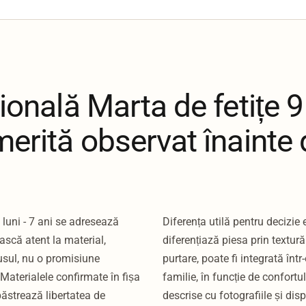
ională Marta de fetițe 9 
merită observat înainte
 luni - 7 ani se adresează
Diferența utilă pentru decizie 
ască atent la material,
diferențiază piesa prin textur
dusul, nu o promisiune
purtare, poate fi integrată înt
 Materialele confirmate în fișa
familie, în funcție de confortu
păstrează libertatea de
descrise cu fotografiile și dis