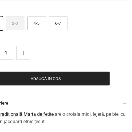
2-3
4-5
6-7
ADAUGĂ IN COS
riere
tradițională Marta de fetițe
are o croiala midi, lejeră, pe bie, cu
n jacquard etnic țesut.