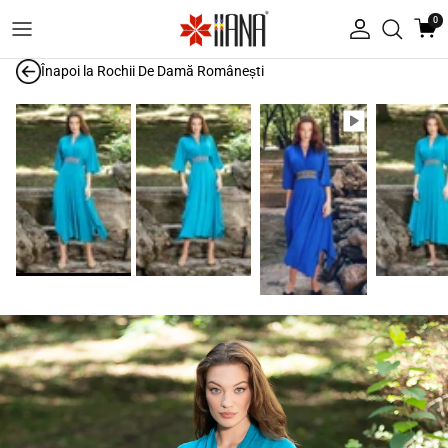
Treci la conținut
0
Autentificare
Înapoi la
Rochii De Damă Românești