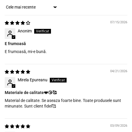
Sort by
07/15/2026
Anonim
E frumoasă
E frumoasă, mi-e bună.
04/21/2026
Mirela Epureanu
Materiale de calitate❤️😘🥰
Material de calitate. Se aseaza foarte bine. Toate produsele sunt
minunate. Sunt client fidel🥰
03/09/2026