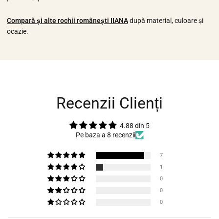
Compară și alte rochii românești IIANA
după material, culoare și
ocazie.
Recenzii Clienți
4.88 din 5
Pe baza a 8 recenzii
7
1
0
0
0