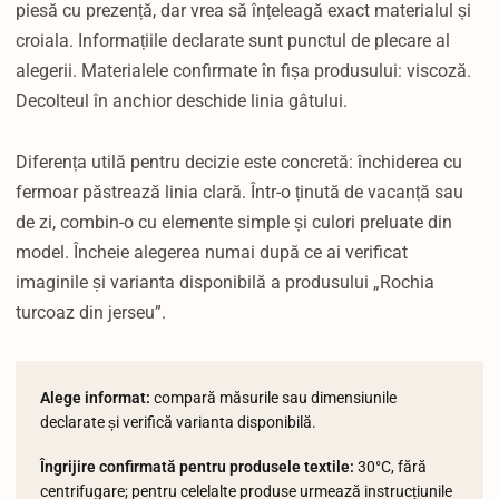
piesă cu prezență, dar vrea să înțeleagă exact materialul și
croiala. Informațiile declarate sunt punctul de plecare al
alegerii. Materialele confirmate în fișa produsului: viscoză.
Decolteul în anchior deschide linia gâtului.
Diferența utilă pentru decizie este concretă: închiderea cu
fermoar păstrează linia clară. Într-o ținută de vacanță sau
de zi, combin-o cu elemente simple și culori preluate din
model. Încheie alegerea numai după ce ai verificat
imaginile și varianta disponibilă a produsului „Rochia
turcoaz din jerseu”.
Alege informat:
compară măsurile sau dimensiunile
declarate și verifică varianta disponibilă.
Îngrijire confirmată pentru produsele textile:
30°C, fără
centrifugare; pentru celelalte produse urmează instrucțiunile