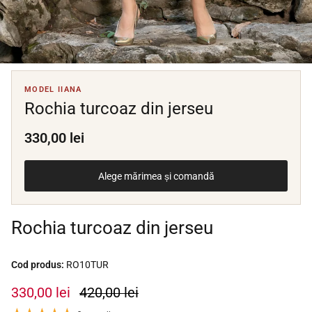
MODEL IIANA
Rochia turcoaz din jerseu
330,00 lei
Alege mărimea și comandă
Rochia turcoaz din jerseu
Cod produs:
RO10TUR
330,00 lei
420,00 lei