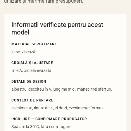
utilizare și mărime fără presupuneri.
Informații verificate pentru acest
model
MATERIAL ȘI REALIZARE
jerse, viscoză.
CROIALĂ ȘI AJUSTARE
linie A, croială evazată.
DETALII DE DESIGN
albastru, decolteu în V, lungime midi, mâneci trei sferturi.
CONTEXT DE PURTARE
evenimente, ținute de zi, zi de zi, evenimente formale.
ÎNGRIJIRE — CONFIRMARE PRODUCĂTOR
Spălare la 30°C, fără centrifugare.