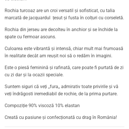
Rochia turcoaz are un croi versatil și sofisticat, cu talia
marcată de jacquardul țesut și fusta în colțuri cu corseletă.
Rochia din jerseu are decolteu în anchior și se închide la
spate cu fermoar ascuns.
Culoarea este vibrantă și intensă, chiar mult mai frumoasă
în realitate decât am reușit noi să o redăm în imagini.
Este o piesă feminină și rafinată, care poate fi purtată de zi
cu zi dar și la ocazii speciale.
Suntem siguri că veți ,,fura,, admirativ toate privirile și vă
veți îndrăgosti iremediabil de rochie, de la prima purtare.
Compoziție 90% viscoză 10% elastan
Creată cu pasiune și confecționată cu drag în România!