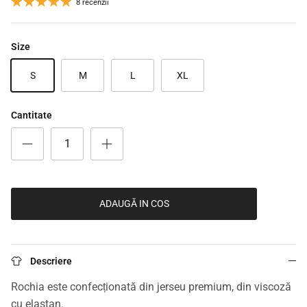
8 recenzii
Size
S
M
L
XL
Cantitate
ADAUGĂ IN COS
Descriere
Rochia este confecționată din jerseu premium, din viscoză
cu elastan.