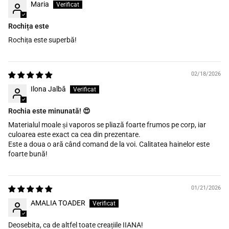
Maria
Rochița este
Rochița este superbă!
02/18/2026
Ilona Jalbă
Rochia este minunată! 😍
Materialul moale și vaporos se pliază foarte frumos pe corp, iar
culoarea este exact ca cea din prezentare.
Este a doua o ară când comand de la voi. Calitatea hainelor este
foarte bună!
01/21/2026
AMALIA TOADER
Deosebita, ca de altfel toate creațiile IIANA!