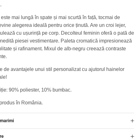
ă.
ste mai lungă în spate și mai scurtă în față, tocmai de
vine alegerea ideală pentru orice ținută. Are un croi lejer,
ulează cu ușurință pe corp. Decolteul feminin oferă o pată de
inedită piesei vestimentare. Paleta cromatică impresionează
plitate și rafinament. Mixul de alb-negru creează contraste
nte.
e de avantajele unui stil personalizat cu ajutorul hainelor
ale!
ie: 90% poliester, 10% bumbac.
 produs în România.
 marimi
re