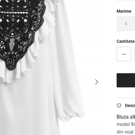
Marime
S
Cantitate
Înainte
Desc
Bluza al
model fl
din voal