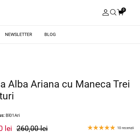
0
Autentificare
Căutare
NEWSLETTER
BLOG
a Alba Ariana cu Maneca Trei
turi
us:
Bl01Ari
0 lei
260,00 lei
10 recenzii