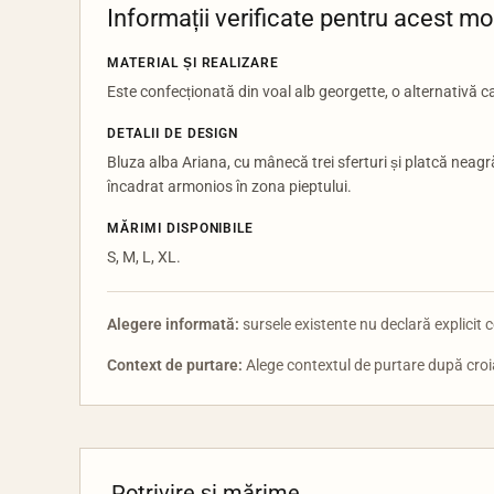
Informații verificate pentru acest m
MATERIAL ȘI REALIZARE
Este confecționată din voal alb georgette, o alternativă 
DETALII DE DESIGN
Bluza alba Ariana, cu mânecă trei sferturi și platcă neagr
încadrat armonios în zona pieptului.
MĂRIMI DISPONIBILE
S, M, L, XL.
Alegere informată:
sursele existente nu declară explicit c
Context de purtare:
Alege contextul de purtare după croial
Potrivire și mărime