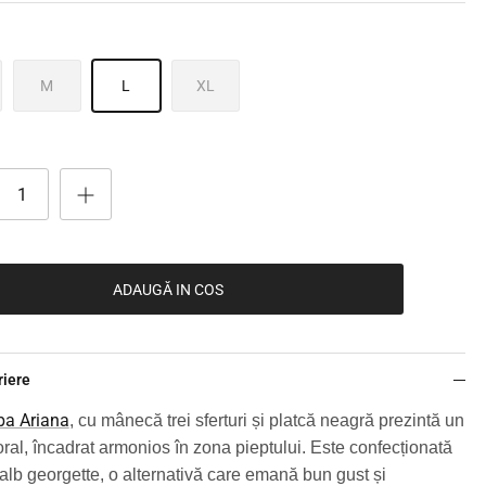
M
L
XL
ADAUGĂ IN COS
riere
ba Ariana
, cu mânecă trei sferturi și platcă neagră prezintă un
oral, încadrat armonios în zona pieptului. Este confecționată
 alb georgette, o alternativă care emană bun gust și