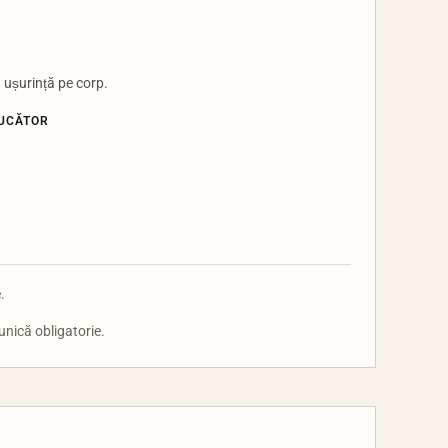
u ușurință pe corp.
DUCĂTOR
.
unică obligatorie.