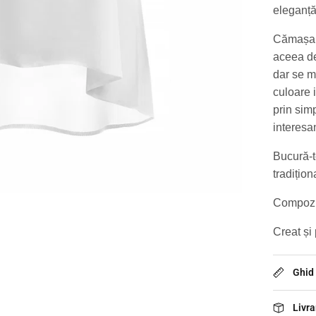
eleganț
Cămașa e
aceea de
dar se m
culoare 
prin sim
interesa
Bucură-t
tradițion
Compoziț
Creat și
Ghid
Livra