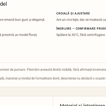
odel
CROIALĂ ȘI AJUSTARE
care emană bun gust și eleganță.
Are un croi lejer, dar se mulează c
ÎNGRIJIRE — CONFIRMARE PRO
ă prezintă un model floral,
Spălare la 30°C, fără centrifugare.
ontext de purtare. Păstrăm această limită vizibilă, fără afirmații inventate
ă, material și nivelul de formalitate dorit; descrierea nu declară o ocazie 
Material și întreținere