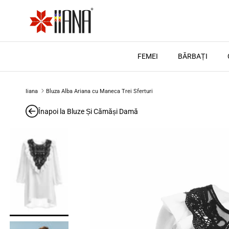
Treci la conținut
FEMEI
BĂRBAȚI
Iiana
Bluza Alba Ariana cu Maneca Trei Sferturi
Înapoi la
Bluze Și Cămăși Damă