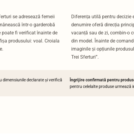
erturi se adresează femeii
Diferența utilă pentru decizie
omânească într-o garderobă
denumire oferă direcția princip
oate fi verificat înainte de
vacanță sau de zi, combin-o c
ișa produsului: voal. Croiala
din model. Înainte de comandă
e.
imaginile și opțiunile produs
Trei Sferturi”.
dimensiunile declarate și verifică
Îngrijire confirmată pentru produse
pentru celelalte produse urmează in