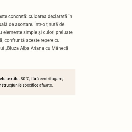
 este concretă: culoarea declarată în
ală de asortare. Într-o ținută de
u elemente simple și culori preluate
, confruntă aceste repere cu
ului „Bluza Alba Ariana cu Mânecă
le textile:
30°C, fără centrifugare;
strucțiunile specifice afișate.