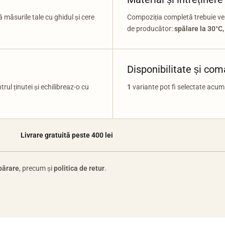
măsurile tale cu ghidul și cere
Compoziția completă trebuie veri
de producător:
spălare la 30°C,
Disponibilitate și co
ul ținutei și echilibreaz-o cu
1
variante pot fi selectate acum.
Livrare gratuită peste 400 lei
părare
, precum și
politica de retur
.