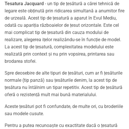
Tesatura Jacquard
- un tip de țesătură a cărei tehnică de
legare este obținută prin ridicarea simultană a anumitor fire
de urzeală. Acest tip de țesatură a aparut în Evul Mediu,
odată cu apariția războaielor de țesut orizontale. Este cel
mai complicat tip de țesatură din cauza modului de
realizare, alegerea ițelor realizându-se în funcție de model.
La acest tip de țesatură, complexitatea modelului este
realizată prin context și nu prin vopsirea, printarea sau
brodarea stofei.
Spre deosebire de alte tipuri de țesături, cum ar fi țesăturile
normale (tip panză) sau țesăturile denim, la acest tip de
țesătura nu întâlnim un tipar repetitiv. Acest tip de țesătură
oferă o rezistență mult mai bună materialului.
Aceste țesături pot fi confundate, de multe ori, cu broderiile
sau modele cusute.
Pentru a putea recunoaște cu exactitate dacă o țesatură