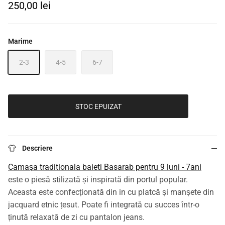
250,00 lei
Marime
2-3
4-5
6-7
STOC EPUIZAT
Descriere
Camașa traditionala baieti Basarab pentru 9 luni - 7ani
este o piesă stilizată și inspirată din portul popular.
Aceasta este confecționată din in cu platcă și manșete din
jacquard etnic țesut. Poate fi integrată cu succes într-o
ținută relaxată de zi cu pantalon jeans.