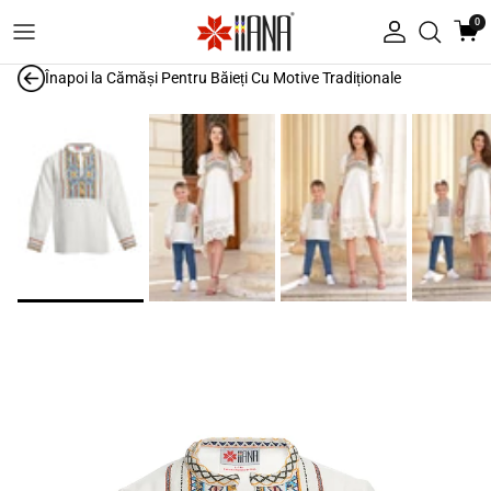
Treci la conținut
0
Autentificare
Înapoi la
Cămăși Pentru Băieți Cu Motive Tradiționale