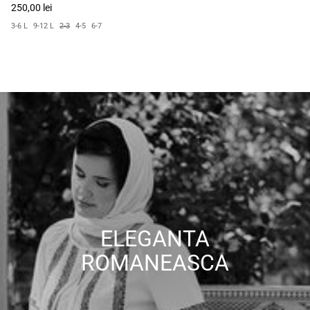
250,00 lei
3-6 L
9-12 L
2-3
4-5
6-7
ELEGANTA
ROMANEASCA