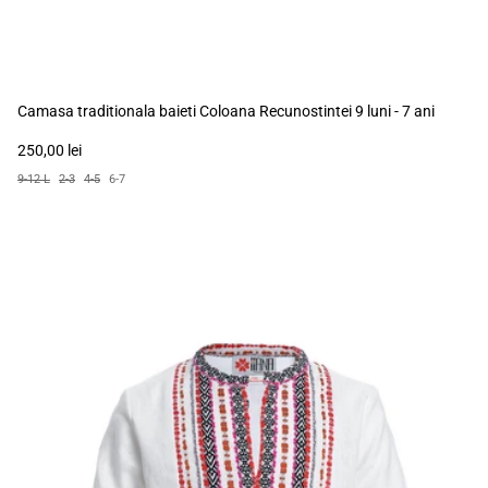
Camasa traditionala baieti Coloana Recunostintei 9 luni - 7 ani
250,00 lei
9-12 L
2-3
4-5
6-7