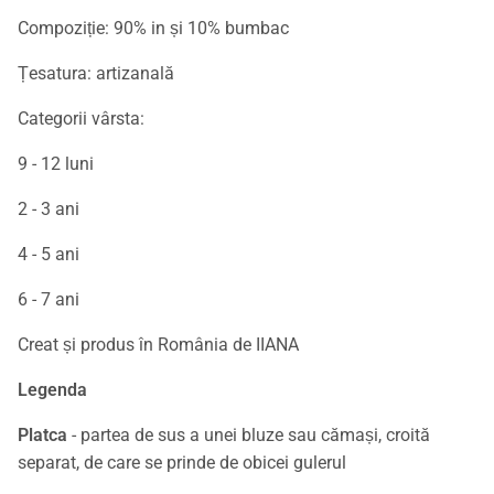
Compoziție: 90% in și 10% bumbac
Țesatura: artizanală
Categorii vârsta:
9 - 12 luni
2 - 3 ani
4 - 5 ani
6 - 7 ani
Creat și produs în România de IIANA
Legenda
Platca
- partea de sus a unei bluze sau cămași, croită
separat, de care se prinde de obicei gulerul