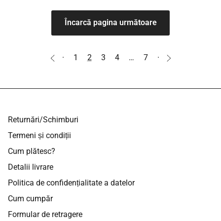
Încarcă pagina următoare
·
1
2
3
4
…
7
·
Returnări/Schimburi
Termeni și condiții
Cum plătesc?
Detalii livrare
Politica de confidențialitate a datelor
Cum cumpăr
Formular de retragere