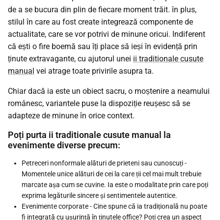
de a se bucura din plin de fiecare moment trăit. în plus,
stilul în care au fost create integrează componente de
actualitate, care se vor potrivi de minune oricui. Indiferent
că ești o fire boemă sau îți place să ieși în evidență prin
ținute extravagante, cu ajutorul unei
ii traditionale cusute
manual
vei atrage toate privirile asupra ta.
Chiar dacă ia este un obiect sacru, o moștenire a neamului
românesc, variantele puse la dispoziție reușesc să se
adapteze de minune în orice context.
Poți purta ii traditionale cusute manual la
evenimente diverse precum:
Petreceri nonformale alături de prieteni sau cunoscuți -
Momentele unice alături de cei la care ții cel mai mult trebuie
marcate așa cum se cuvine. Ia este o modalitate prin care poți
exprima legăturile sincere și sentimentele autentice.
Evenimente corporate - Cine spune că ia tradițională nu poate
fi integrată cu ușurință în ținutele office? Poți crea un aspect