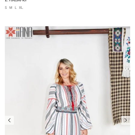
S
M
L
XL