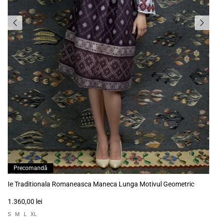
Precomandă
Ie Traditionala Romaneasca Maneca Lunga Motivul Geometric
1.360,00 lei
S
M
L
XL