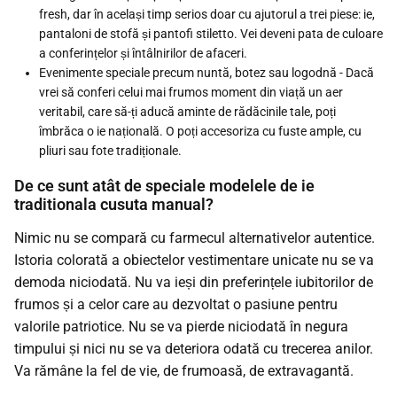
fresh, dar în același timp serios doar cu ajutorul a trei piese: ie,
pantaloni de stofă și pantofi stiletto. Vei deveni pata de culoare
a conferințelor și întâlnirilor de afaceri.
Evenimente speciale precum nuntă, botez sau logodnă - Dacă
vrei să conferi celui mai frumos moment din viață un aer
veritabil, care să-ți aducă aminte de rădăcinile tale, poți
îmbrăca o ie națională. O poți accesoriza cu fuste ample, cu
pliuri sau fote tradiționale.
De ce sunt atât de speciale modelele de ie
traditionala cusuta manual?
Nimic nu se compară cu farmecul alternativelor autentice.
Istoria colorată a obiectelor vestimentare unicate nu se va
demoda niciodată. Nu va ieși din preferințele iubitorilor de
frumos și a celor care au dezvoltat o pasiune pentru
valorile patriotice. Nu se va pierde niciodată în negura
timpului și nici nu se va deteriora odată cu trecerea anilor.
Va rămâne la fel de vie, de frumoasă, de extravagantă.