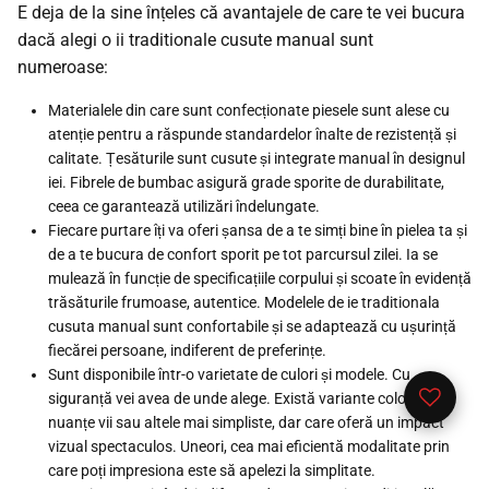
E deja de la sine înțeles că avantajele de care te vei bucura
dacă alegi o ii traditionale cusute manual sunt
numeroase:
Materialele din care sunt confecționate piesele sunt alese cu
atenție pentru a răspunde standardelor înalte de rezistență și
calitate. Țesăturile sunt cusute și integrate manual în designul
iei. Fibrele de bumbac asigură grade sporite de durabilitate,
ceea ce garantează utilizări îndelungate.
Fiecare purtare îți va oferi șansa de a te simți bine în pielea ta și
de a te bucura de confort sporit pe tot parcursul zilei. Ia se
mulează în funcție de specificațiile corpului și scoate în evidență
trăsăturile frumoase, autentice. Modelele de ie traditionala
cusuta manual sunt confortabile și se adaptează cu ușurință
fiecărei persoane, indiferent de preferințe.
Sunt disponibile într-o varietate de culori și modele. Cu
siguranță vei avea de unde alege. Există variante colorate în
Lista me
nuanțe vii sau altele mai simpliste, dar care oferă un impact
vizual spectaculos. Uneori, cea mai eficientă modalitate prin
care poți impresiona este să apelezi la simplitate.