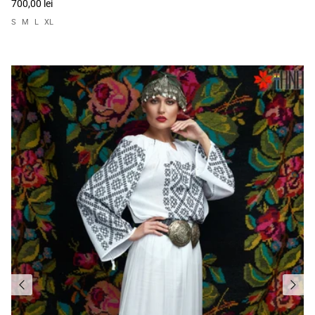
700,00 lei
S
M
L
XL