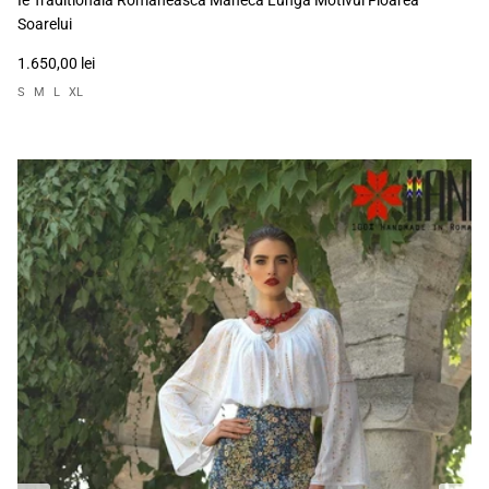
Soarelui
1.650,00 lei
S
M
L
XL