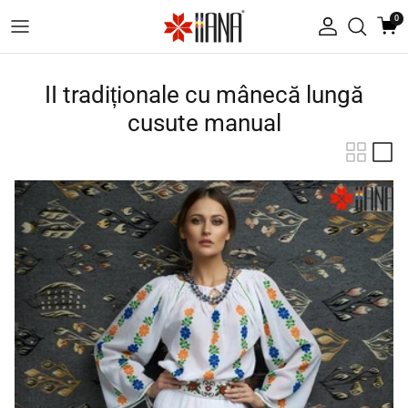
Treci la conținut
0
Autentificare
II tradiționale cu mânecă lungă
cusute manual