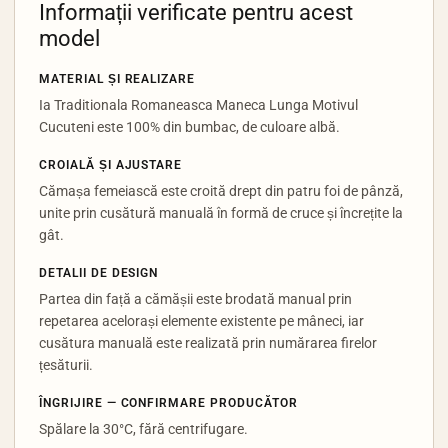
Informații verificate pentru acest
model
MATERIAL ȘI REALIZARE
Ia Traditionala Romaneasca Maneca Lunga Motivul
Cucuteni este 100% din bumbac, de culoare albă.
CROIALĂ ȘI AJUSTARE
Cămașa femeiască este croită drept din patru foi de pânză,
unite prin cusătură manuală în formă de cruce și încrețite la
gât.
DETALII DE DESIGN
Partea din față a cămășii este brodată manual prin
repetarea acelorași elemente existente pe mâneci, iar
cusătura manuală este realizată prin numărarea firelor
țesăturii.
ÎNGRIJIRE — CONFIRMARE PRODUCĂTOR
Spălare la 30°C, fără centrifugare.