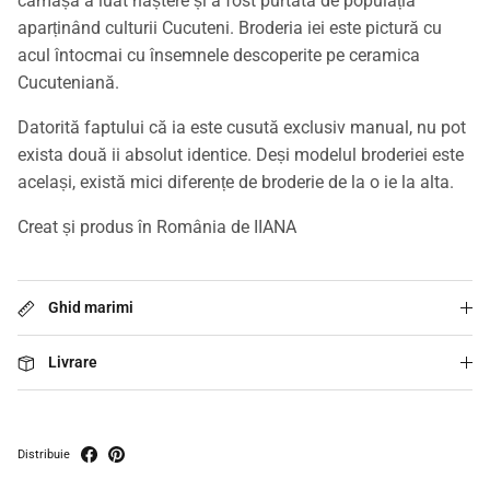
cămașă a luat naștere și a fost purtată de populația
aparținând culturii Cucuteni. Broderia iei este pictură cu
acul întocmai cu însemnele descoperite pe ceramica
Cucuteniană.
Datorită faptului că ia este cusută exclusiv manual, nu pot
exista două ii absolut identice. Deși modelul broderiei este
același, există mici diferențe de broderie de la o ie la alta.
Creat și produs în România de IIANA
Ghid marimi
Livrare
Distribuie