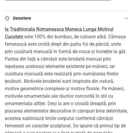
Descriere
Ia Traditionala Romaneasca Maneca Lunga Motivul
Cucuteni
este 100% din bumbac, de culoare albă. Cămașa
femeiască este croită drept din patru foi de pânză, unite
prin cusătură manuală în formă de cruce și încrețite la gât.
Partea din față a cămășii este brodată manual prin
repetarea acelorași elemente existente pe mâneci, iar
cusătura manuală este realizată prin numărarea firelor
țesăturii. Motivele broderiei sunt inspirate din natură,
motive geometrice complexe și motive florale. Pe mâneci,
motivele ornamentale ale râurilor concordă în stil cu
ornamentația altiței. Deși ia are o croială dreaptă, prin
plasarea elementelor decorative în câmpuri bine delimitate,
acestea subliniază liniile corpului conferind cămășii
femeiești un caracter sculptural. Se spune că primul tip de