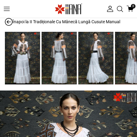
Treci la conținut
0
Autentificare
Înapoi la
II Tradiționale Cu Mânecă Lungă Cusute Manual