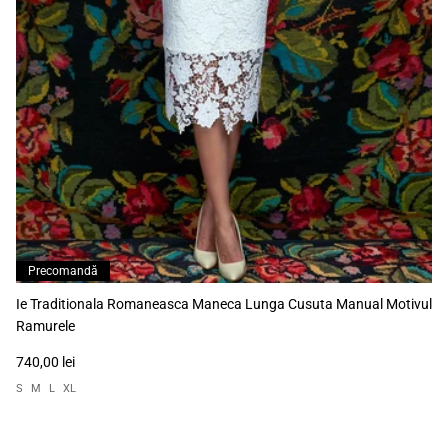
Precomandă
Ie Traditionala Romaneasca Maneca Lunga Cusuta Manual Motivul
Ramurele
740,00 lei
S
M
L
XL