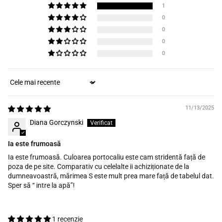
1
0
0
0
0
Sort by
11/13/2025
Diana Gorczynski
Ia este frumoasă
Ia este frumoasă. Culoarea portocaliu este cam stridentă față de
poza de pe site. Comparativ cu celelalte ii achiziționate de la
dumneavoastră, mărimea S este mult prea mare față de tabelul dat.
Sper să “ intre la apă”!
1 recenzie