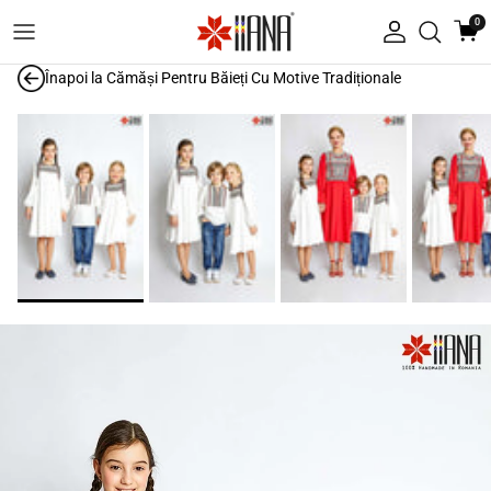
Treci la conținut
0
Autentificare
Înapoi la
Cămăși Pentru Băieți Cu Motive Tradiționale