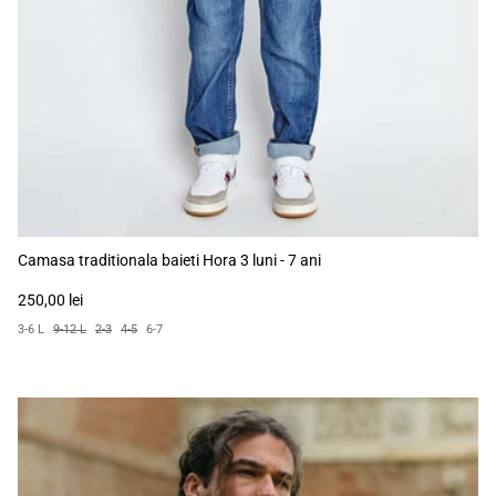
Camasa traditionala baieti Hora 3 luni - 7 ani
250,00 lei
3-6 L
9-12 L
2-3
4-5
6-7