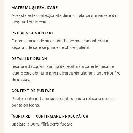
MATERIAL ȘI REALIZARE
Aceasta este confecționată din in cu platca si mansete din
jacquard etnic țesut.
CROIALĂ ȘI AJUSTARE
Platca - partea de sus a unei bluze sau camasi, croita
separat, de care se prinde de obicei gulerul.
DETALII DE DESIGN
țesătură Jacquard - un tip de țesătură a carei tehnica de
legare este obtinuta prin ridicarea simultana a anumitor fire
de urzeala.
CONTEXT DE PURTARE
Poate fi integrata cu succes intr-o tinuta relaxata de zi cu
pantalon jeans.
ÎNGRIJIRE — CONFIRMARE PRODUCĂTOR
Spălare la 30°C, fără centrifugare.