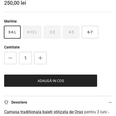
250,00 lei
Marime
3-6 L
9-12 L
2-3
4-5
6-7
Cantitate
ADAUGĂ IN COS
Descriere
Camasa traditionala baieti stilizata de Oras
pentru 3 luni -