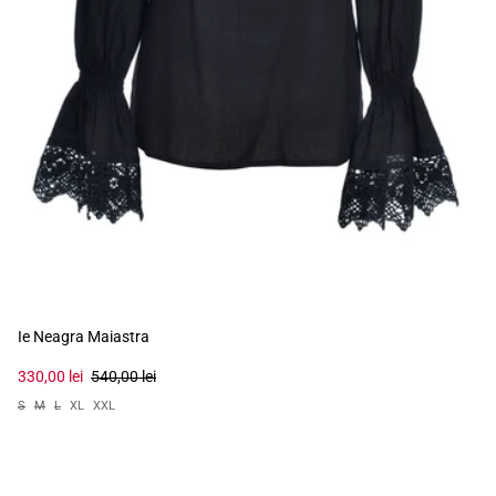
Ie Neagra Maiastra
330,00 lei
540,00 lei
S
M
L
XL
XXL