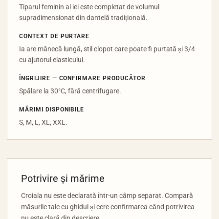
Tiparul feminin al iei este completat de volumul
supradimensionat din dantelă tradițională.
CONTEXT DE PURTARE
Ia are mânecă lungă, stil clopot care poate fi purtată și 3/4
cu ajutorul elasticului.
ÎNGRIJIRE — CONFIRMARE PRODUCĂTOR
Spălare la 30°C, fără centrifugare.
MĂRIMI DISPONIBILE
S, M, L, XL, XXL.
Potrivire și mărime
Croiala nu este declarată într-un câmp separat. Compară
măsurile tale cu ghidul și cere confirmarea când potrivirea
nu este clară din descriere.