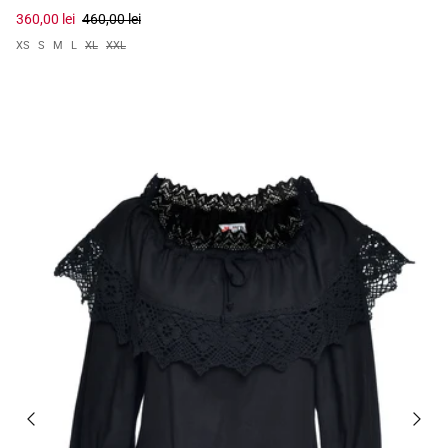
360,00 lei
460,00 lei
XS
S
M
L
XL
XXL