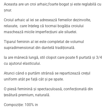
Aceasta are un croi arhaic,foarte bogat și este reglabilă cu
șnur.
Croiul arhaic al iei se adresează femeilor dezinvolte,
relaxate, care înțeleg că tocmai bogăția croiului
maschează micile imperfecțiuni ale siluetei.
Tiparul feminin al iei este completat de volumul
supradimensionat din dantelă tradițională.
Ia are mânecă lungă, stil clopot care poate fi purtată și 3/4
cu ajutorul elasticului.
Atunci când o purtăm strânsă se repartizează crețul
uniform atât pe față cât și pe spate.
O piesă feminină și spectaculoasă, confecționată din
țesătură premium, naturală.
Compoziție: 100% in