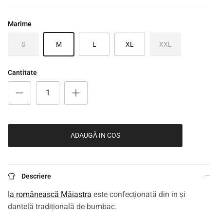
Marime
S
M
L
XL
XXL
Cantitate
ADAUGĂ IN COS
Descriere
Ia românească Măiastra
este confecționată din in și
dantelă tradițională de bumbac.