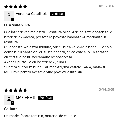
10/12/2025
Veronica Catalinoiu
O ie MĂIASTRĂ
O ie într-adevăr, măiastră. Țesătură plină și de calitate deosebita, o
broderie așișderea, per total o poveste îmbinată și imprimată in
țesatură.
Cu această Măiastră minune, orice ținută va ieși din banal. Fie ca o
combini cu pantaloni ori fustă neagră, fie ca este sub un sarafan,
cu certitudine nu vei rămâne ne observată.
Așadar, purtați-o cu încredere și, curaj!
Suntem cu toții minunați iar maeștrii/maiestrele IIANA, măiaștri.
Mulțumiri pentru aceste divine povești țesute! ❤️
09/05/2025
MARIANA B.
Calitate
Un model foarte feminin, material de calitate,