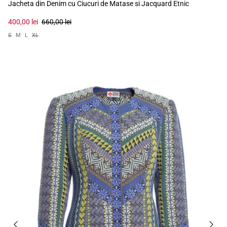
Jacheta din Denim cu Ciucuri de Matase si Jacquard Etnic
400,00 lei
660,00 lei
S
M
L
XL