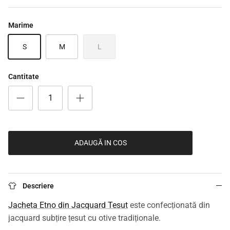
Marime
S
M
L
Cantitate
ADAUGĂ IN COS
Descriere
Jacheta Etno din Jacquard Tesut
este confecționată din
jacquard subțire țesut cu otive tradiționale.