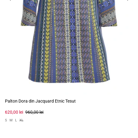
Palton Dora din Jacquard Etnic Tesut
620,00 lei
960,00 lei
S
M
L
XL