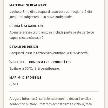
MATERIAL ȘI REALIZARE
Jacheta Etno din Jacquard țesut este confecționată din
jacquard subțire țesut cu otive tradiționale.
CROIALĂ ȘI AJUSTARE
Aceasta are un croi clasic, se închide parte peste parte cu
capse si este căptușită.
DETALII DE DESIGN
Jacquard țesut la război 90% bumbac și 10% viscoză.
ÎNGRIJIRE — CONFIRMARE PRODUCĂTOR
Spălare la 30°C, fără centrifugare.
MĂRIMI DISPONIBILE
S, M, L.
Alegere informată:
sursele existente nu declară explicit
context de purtare. Păstrăm această limită vizibilă, fără