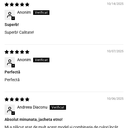
10/14/2025
Anonim
Superb!
Superb! Calitate!
10/07/2025
Anonim
Perfectă
Perfectă
10/06/2025
Andreea Diaconu
Absolut minunata, jacheta etno!
Mi a plăcut atat de mult acest model și combinația de culori încât