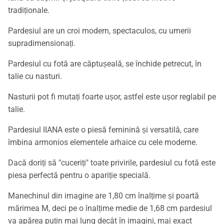
tradiționale.
Pardesiul are un croi modern, spectaculos, cu umerii
supradimensionați.
Pardesiul cu fotă are căptușeală, se închide petrecut, în
talie cu nasturi.
Nasturii pot fi mutați foarte ușor, astfel este ușor reglabil pe
talie.
Pardesiul IIANA este o piesă feminină și versatilă, care
îmbina armonios elementele arhaice cu cele moderne.
Dacă doriți să "cuceriți" toate privirile, pardesiul cu fotă este
piesa perfectă pentru o apariție specială.
Manechinul din imagine are 1,80 cm înalțime și poartă
mărimea M, deci pe o înalțime medie de 1,68 cm pardesiul
va apărea puțin mai lung decât în imagini, mai exact