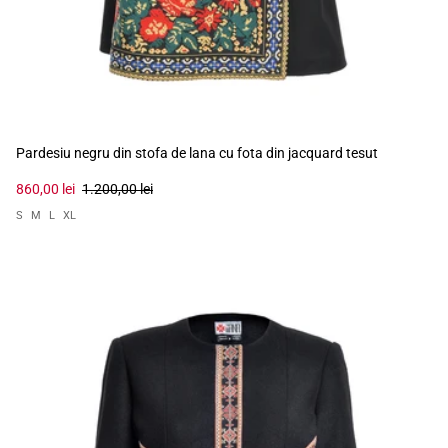
Pardesiu negru din stofa de lana cu fota din jacquard tesut
860,00 lei
1.200,00 lei
S
M
L
XL