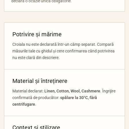
declară o ocazie unică obligatorie.
Potrivire și mărime
Croiala nu este declarată într-un câmp separat. Compară
măsurile tale cu ghidul și cere confirmarea când potrivirea
nu este clară din descriere.
Material și întreținere
Material declarat:
Linen, Cotton, Wool, Cashmere
. Îngrijire
confirmată de producător:
spălare la 30°C, fără
centrifugare
.
Context și stilizare