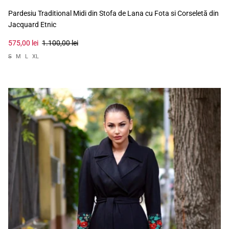
Pardesiu Traditional Midi din Stofa de Lana cu Fota si Corseletă din
Jacquard Etnic
575,00 lei
1.100,00 lei
S
M
L
XL