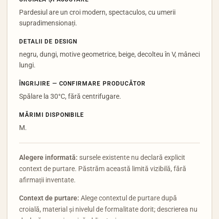
Pardesiul are un croi modern, spectaculos, cu umerii
supradimensionați.
DETALII DE DESIGN
negru, dungi, motive geometrice, beige, decolteu în V, mâneci
lungi.
ÎNGRIJIRE — CONFIRMARE PRODUCĂTOR
Spălare la 30°C, fără centrifugare.
MĂRIMI DISPONIBILE
M.
Alegere informată:
sursele existente nu declară explicit
context de purtare. Păstrăm această limită vizibilă, fără
afirmații inventate.
Context de purtare:
Alege contextul de purtare după
croială, material și nivelul de formalitate dorit; descrierea nu