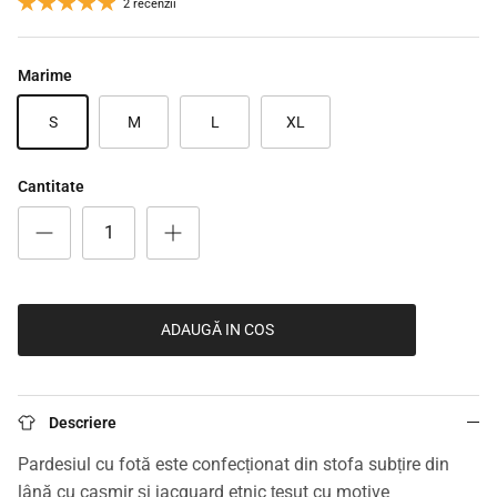
2 recenzii
Marime
S
M
L
XL
Cantitate
ADAUGĂ IN COS
Descriere
Pardesiul cu fotă este confecționat din stofa subțire din
lână cu cașmir și jacquard etnic țesut cu motive