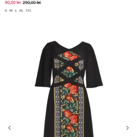
90,00 lei
290,00 lei
S
M
L
XL
XXL