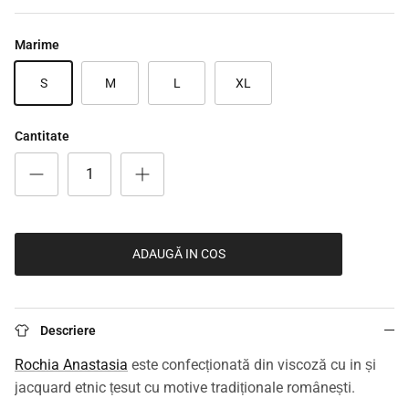
Marime
S
M
L
XL
Cantitate
ADAUGĂ IN COS
Descriere
Rochia Anastasia
este confecționată din viscoză cu in și
jacquard etnic țesut cu motive tradiționale românești.