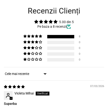
Recenzii Clienți
5.00 din 5
Pe baza a 8 recenzii
8
0
0
0
0
Sort by
07/03/2026
Violeta Mihai
Superba