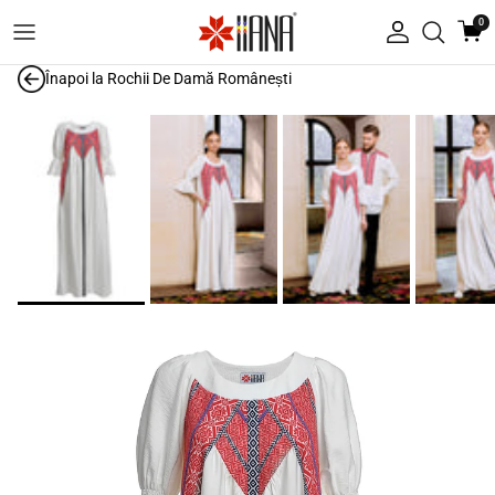
Treci la conținut
0
Autentificare
Înapoi la
Rochii De Damă Românești