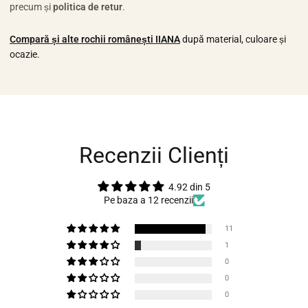
precum și
politica de retur
.
Compară și alte rochii românești IIANA
după material, culoare și
ocazie.
Recenzii Clienți
4.92 din 5
Pe baza a 12 recenzii
11
1
0
0
0