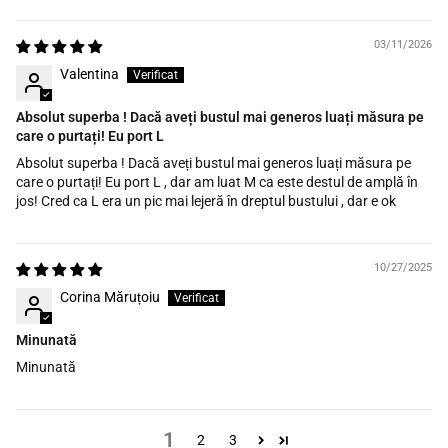
03/11/2026
Valentina
Absolut superba ! Dacă aveți bustul mai generos luați măsura pe
care o purtați! Eu port L
Absolut superba ! Dacă aveți bustul mai generos luați măsura pe
care o purtați! Eu port L , dar am luat M ca este destul de amplă în
jos! Cred ca L era un pic mai lejeră în dreptul bustului , dar e ok
10/27/2025
Corina Măruțoiu
Minunată
Minunată
1
2
3