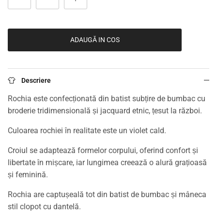
ADAUGĂ IN COS
Descriere
Rochia este confecționată din batist subțire de bumbac cu
broderie tridimensională și jacquard etnic, țesut la război.
Culoarea rochiei în realitate este un violet cald.
Croiul se adaptează formelor corpului, oferind confort și
libertate în mișcare, iar lungimea creează o alură grațioasă
și feminină.
Rochia are captușeală tot din batist de bumbac și mâneca
stil clopot cu dantelă.