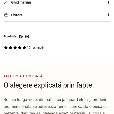
Ghid marimi
Livrare
Distribuie
12 recenzii
ALEGEREA EXPLICATĂ
O alegere explicată prin fapte
Rochia lungă violet din batist cu jacquard etnic și broderie
tridimensională se adresează femeii care caută o piesă cu
prezență, dar vrea să înțeleagă exact materialul și croiala.