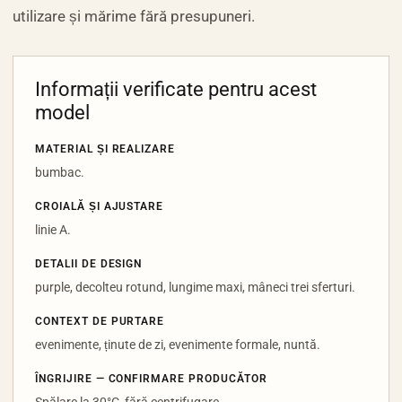
utilizare și mărime fără presupuneri.
Informații verificate pentru acest
model
MATERIAL ȘI REALIZARE
bumbac.
CROIALĂ ȘI AJUSTARE
linie A.
DETALII DE DESIGN
purple, decolteu rotund, lungime maxi, mâneci trei sferturi.
CONTEXT DE PURTARE
evenimente, ținute de zi, evenimente formale, nuntă.
ÎNGRIJIRE — CONFIRMARE PRODUCĂTOR
Spălare la 30°C, fără centrifugare.