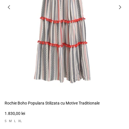
Rochie Boho Populara Stilizata cu Motive Traditionale
1.830,00 lei
S
M
L
XL