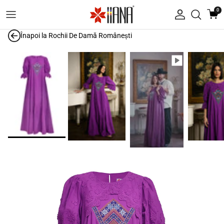
Treci la conținut
0
Autentificare
Înapoi la
Rochii De Damă Românești