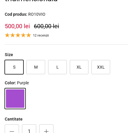
Cod produs:
RO10VIO
500,00 lei
600,00 lei
12 recenzii
Size
S
M
L
XL
XXL
Color:
Purple
Purple
Cantitate