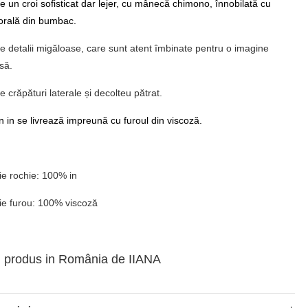
e un croi sofisticat dar lejer, cu mânecă chimono, înnobilată cu
lorală din bumbac.
e detalii migăloase, care sunt atent îmbinate pentru o imagine
să.
 crăpături laterale și decolteu pătrat.
n in se livrează impreună cu furoul din viscoză.
e rochie: 100% in
e furou: 100% viscoză
i produs in România de IIANA