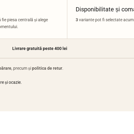
Disponibilitate și co
 fie piesa centrală și alege
3
variante pot fi selectate acum.
omentului.
Livrare gratuită peste 400 lei
părare
, precum și
politica de retur
.
e și ocazie.