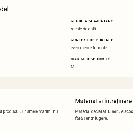
odel
CROIALĂ ȘI AJUSTARE
rochie de gală.
CONTEXT DE PURTARE
evenimente formale.
MĂRIMI DISPONIBILE
M-L.
Material și întreținere
ul produsului; numele mărimii nu
Material declarat:
Linen, Visco
fără centrifugare
.