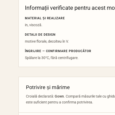
Informații verificate pentru acest m
MATERIAL ȘI REALIZARE
in, viscoză.
DETALII DE DESIGN
motive florale, decolteu în V.
ÎNGRIJIRE — CONFIRMARE PRODUCĂTOR
Spălare la 30°C, fără centrifugare.
Potrivire și mărime
Croială declarată:
Gown
. Compară măsurile tale cu ghid
este suficient pentru a confirma potrivirea.