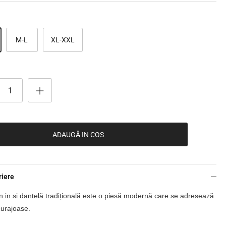
M-L
XL-XXL
ADAUGĂ IN COS
riere
n in si dantelă tradițională este o piesă modernă care se adresează
curajoase.