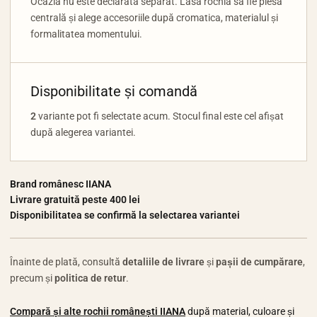
Ocazia nu este declarată separat. Lasă rochia să fie piesa
centrală și alege accesoriile după cromatica, materialul și
formalitatea momentului.
Disponibilitate și comandă
2
variante pot fi selectate acum. Stocul final este cel afișat
după alegerea variantei.
Brand românesc IIANA
Livrare gratuită peste 400 lei
Disponibilitatea se confirmă la selectarea variantei
Înainte de plată, consultă
detaliile de livrare
și
pașii de cumpărare
,
precum și
politica de retur
.
Compară și alte rochii românești IIANA
după material, culoare și