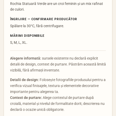
Rochia Statuară Verde are un croi feminin și un mix rafinat
de culori.
ÎNGRIJIRE — CONFIRMARE PRODUCĂTOR
Spălare la 30°C, fără centrifugare.
MĂRIMI DISPONIBILE
S, M, L, XL.
Alegere informată:
sursele existente nu declară explicit
detalii de design, context de purtare. Păstrăm această limită
vizibilă, fără afirmații inventate.
Detalii de design:
Folosește fotografiile produsului pentru a
verifica vizual finisajele, textura și elementele decorative
importante pentru alegerea ta.
Context de purtare:
Alege contextul de purtare după
croială, material și nivelul de formalitate dorit; descrierea nu
declară o ocazie unică obligatorie.