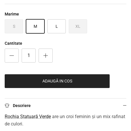
Marime
S
M
L
XL
Cantitate
ADAUGĂ IN COS
Descriere
Rochia Statuară Verde
are un croi feminin și un mix rafinat
de culori.