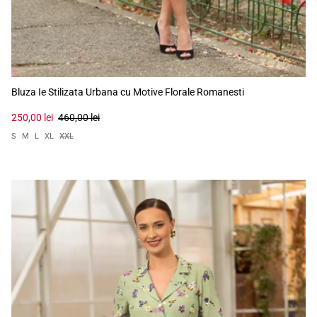
Bluza Ie Stilizata Urbana cu Motive Florale Romanesti
250,00 lei
460,00 lei
S
M
L
XL
XXL