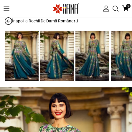
Treci la conținut
0
Autentificare
Înapoi la
Rochii De Damă Românești