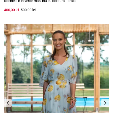
Rochie din in verde măsliniu cu bordură florală
400,00 lei
500,00 lei