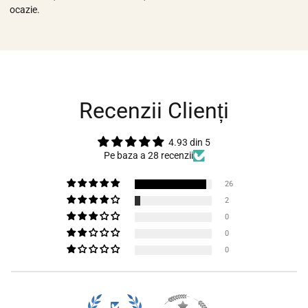
ocazie.
Recenzii Clienți
4.93 din 5
Pe baza a 28 recenzii
26
2
0
0
0